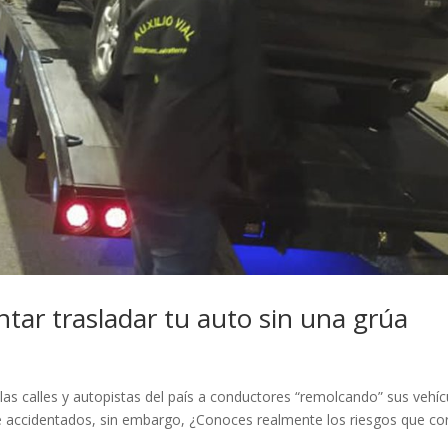
ntar trasladar tu auto sin una grúa
as calles y autopistas del país a conductores “remolcando” sus vehíc
accidentados, sin embargo, ¿Conoces realmente los riesgos que co