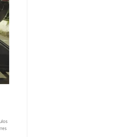
ulos
rres